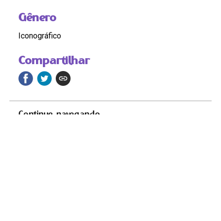
Gênero
Iconográfico
Compartilhar
Continue navegando
_MG_5219.jpeg
_MG_5227.jpeg
Voltar para a página de itens