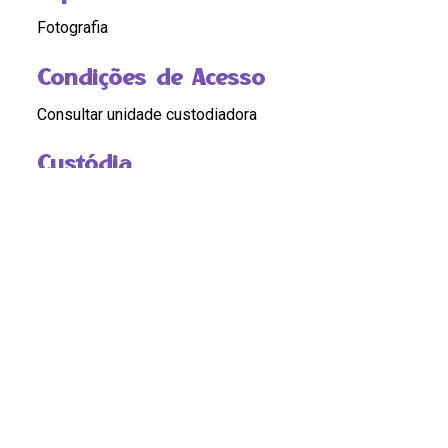
Fotografia
Condições de Acesso
Consultar unidade custodiadora
Custódia
Cláudia Ferreira
Compartilhar
Continue navegando
Carnaval de rua, uma paixão
Carnaval de rua, uma paixão
Voltar para a página de itens