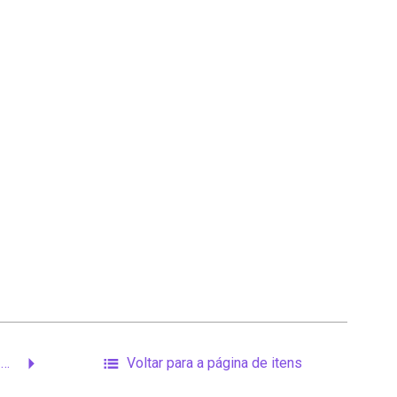
Última manifestação com Nilcea presente
Voltar para a página de itens