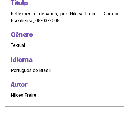
Título
Reflexões e desafios, por Nilcéa Freire - Correio
Braziliense, 08-03-2008
Gênero
Textual
Idioma
Português do Brasil
Autor
Nilcéa Freire
Continue navegando
Segurança pública conversa de mulher, por Nilcéa Freire – Jornal do Brasil – 17-05-2009
UERJ EM LUTA, por Nilcea Freire