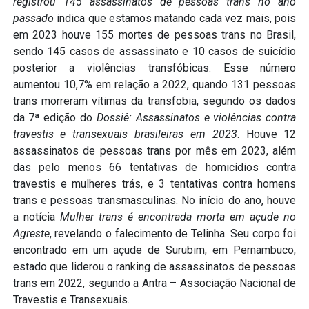
registrou 145 assassinatos de pessoas trans no ano
passado
indica que estamos matando cada vez mais, pois
em 2023 houve 155 mortes de pessoas trans no Brasil,
sendo 145 casos de assassinato e 10 casos de suicídio
posterior a violências transfóbicas. Esse número
aumentou 10,7% em relação a 2022, quando 131 pessoas
trans morreram vítimas da transfobia, segundo os dados
da 7ª edição do
Dossiê: Assassinatos e violências contra
travestis e transexuais brasileiras em 2023
. Houve 12
assassinatos de pessoas trans por mês em 2023, além
das pelo menos 66 tentativas de homicídios contra
travestis e mulheres trás, e 3 tentativas contra homens
trans e pessoas transmasculinas. No início do ano, houve
a notícia
Mulher trans é encontrada morta em açude no
Agreste
, revelando o falecimento de Telinha. Seu corpo foi
encontrado em um açude de Surubim, em Pernambuco,
estado que liderou o ranking de assassinatos de pessoas
trans em 2022, segundo a Antra – Associação Nacional de
Travestis e Transexuais.