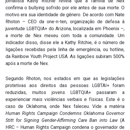
jornalista Kathy Ritchie revela que a família de Nex
confirma o bullying sofrido por ele antes de sua morte. O
motivo era sua identidade de gênero. De acordo com Nate
Rhoton – CEO da one-n-ten, organização de defesa à
juventude LGBTQIA+ do Arizona, localizada em Phoenix –,
a morte de Nex mexeu com toda a comunidade. Um
indicador disso, disse ele a Kathy Ritchie, é o número de
ligações recebidas pela linha de emergência, ou hotline,
da Rainbow Youth Project USA. As ligações subiram 500%
após a morte de Nex.
Segundo Rhoton, nos estados em que as legislações
protetivas aos direitos das pessoas LGBTAI+ foram
reduzidas, muitos jovens LGBTQIA+ passaram a
experienciar mais violências verbais e físicas. Este é o
caso de Oklahoma, onde Nex faleceu. Vide a matéria
Human Rights Campaign Condemns Oklahoma Governor
Stitt for Signing Gender-Affirming Care Ban into Law
(A
HRC – Human Rights Campaign condena o governador de