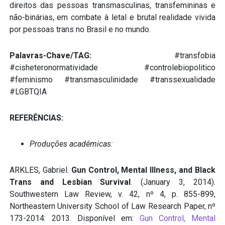
direitos das pessoas transmasculinas, transfemininas e
não-binárias, em combate à letal e brutal realidade vivida
por pessoas trans no Brasil e no mundo.
Palavras-Chave/TAG:
#transfobia
#cisheteronormatividade #controlebiopolitico
#feminismo #transmasculinidade #transsexualidade
#LGBTQIA
REFERÊNCIAS:
Produções acadêmicas:
ARKLES, Gabriel.
Gun Control, Mental Illness, and Black
Trans and Lesbian Survival
. (January 3, 2014).
Southwestern Law Review, v. 42, nº 4, p. 855-899,
Northeastern University School of Law Research Paper, nº
173-2014: 2013. Disponível em:
Gun Control, Mental