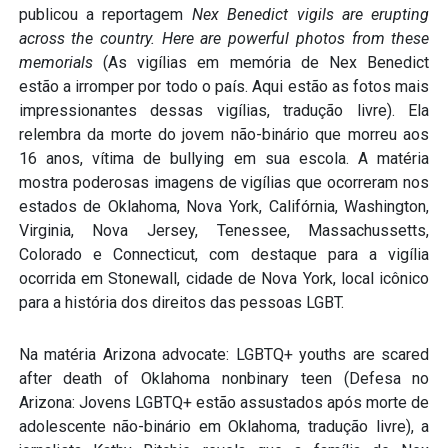
publicou a reportagem
Nex Benedict vigils are erupting
across the country.
Here are powerful photos from these
memorials
(As vigílias em memória de Nex Benedict
estão a irromper por todo o país. Aqui estão as fotos mais
impressionantes dessas vigílias, tradução livre). Ela
relembra da morte do jovem não-binário que morreu aos
16 anos, vítima de bullying em sua escola. A matéria
mostra poderosas imagens de vigílias que ocorreram nos
estados de Oklahoma, Nova York, Califórnia, Washington,
Virginia, Nova Jersey, Tenessee, Massachussetts,
Colorado e Connecticut, com destaque para a vigília
ocorrida em Stonewall, cidade de Nova York, local icônico
para a história dos direitos das pessoas LGBT.
Na matéria Arizona advocate: LGBTQ+ youths are scared
after death of Oklahoma nonbinary teen (Defesa no
Arizona: Jovens LGBTQ+ estão assustados após morte de
adolescente não-binário em Oklahoma, tradução livre), a