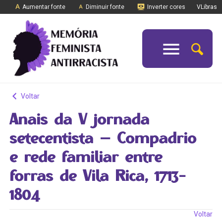
Aumentar fonte
Diminuir fonte
Inverter cores
VLibras
Voltar
Anais da V jornada
setecentista – Compadrio
e rede familiar entre
forras de Vila Rica, 1713-
1804
Voltar