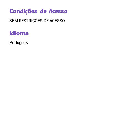
Condições de Acesso
SEM RESTRIÇÕES DE ACESSO
Idioma
Português
Código
BR RJ REDEH.NM.HEM.JOR.01.09.10
Custódia
REDEH
Pontos de Acesso
ESCRAVIDÃO, ESCRAVIZADOS; HISTÓRIA; DIREITO