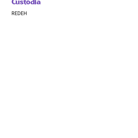
Custódia
REDEH
Pontos de Acesso
CARNAVAL; SAMBA; HISTORIA SOCIAL; NORDESTE;
RECIFE
Observação
OK
DOSSIÊ
DOSSIÊ
HASHTAGS
#Carnaval #Samba #Carnaval #Nordeste #Recife
#História