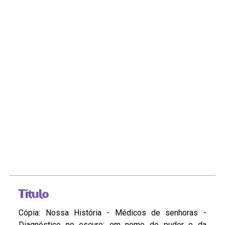
Título
Cópia: Nossa História - Médicos de senhoras -
Diagnóstico no escuro: em nome do pudor e da