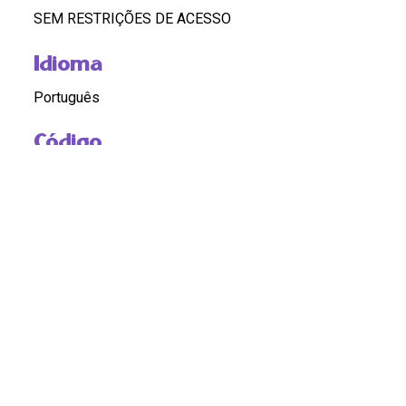
SEM RESTRIÇÕES DE ACESSO
Idioma
Português
Código
BR RJ REDEH.NM.TEX.ART.11.04.09
Custódia
REDEH
Pontos de Acesso
RACISMO; MACHISMO; MULHERES NEGRAS;
DISCRIMINAÇÃO
Observação