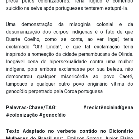
presa pelos colonizadores. Teria fugido e cometido
suicídio na selva após portugueses tentarem estuprá-la.
Uma demonstração da misoginia colonial e da
desumanização dos corpos indígenas é o fato de que
Duarte Coelho, como se conta, ao ver Ingaí, teria
exclamado “Oh! Linda!”, e que tal exclamação teria
inspirado a nomeação da cidade pernambucana de Olinda.
Inegável cena de hipersexualidade contra uma mulher
indígena, pois embora exclamasse por sua beleza, não
demonstrou qualquer misericórdia ao povo Caeté,
tampouco a qualquer outro povo originário vítima do
genocídio perpetrado pela Coroa portuguesa.
Palavras-Chave/TAG: #resistênciaindígena
#colonização #genocídio
Texto Adaptado no verbete contido no Dicionário
Mulheres do Brasil por:
Emilson Gomes Junior, Elaine