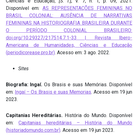
Ciências e Educação,
[S. l.]
, v. 7, n. 1, p. 09, 2021.
Disponível em:
AS REPRESENTAÇÕES FEMININAS NO
BRASIL COLONIAL: AUSÊNCIA DE NARRATIVAS
FEMININAS NA HISTORIOGRAFIA BRASILEIRA DURANTE
O PERÍODO COLONIAL BRASILEIRO:
doi.org/10.29327/217514.7.1-33 | Revista Ibero-
Americana de Humanidades, Ciências e Educação
(periodicorease.pro.br)
. Acesso em: 3 ago. 2022.
Sites
Biografia: Ingaí.
Os Brasis e suas Memórias. Disponível
em:
Ingaí – Os Brasis e suas Memorias
. Acesso em 19 jun
2023.
Capitanias Hereditárias.
História do Mundo. Disponível
em:
Capitanias hereditárias – História do Mundo
(historiadomundo.com.br)
. Acesso em 19 jun 2023.