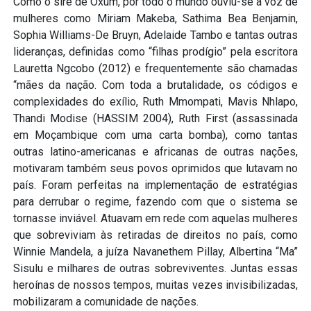
Como o sirê de Oxum, por todo o mundo ouviu-se a voz de
mulheres como Miriam Makeba, Sathima Bea Benjamin,
Sophia Williams-De Bruyn, Adelaide Tambo e tantas outras
lideranças, definidas como “filhas prodígio” pela escritora
Lauretta Ngcobo (2012) e frequentemente são chamadas
“mães da nação. Com toda a brutalidade, os códigos e
complexidades do exílio, Ruth Mmompati, Mavis Nhlapo,
Thandi Modise (HASSIM 2004), Ruth First (assassinada
em Moçambique com uma carta bomba), como tantas
outras latino-americanas e africanas de outras nações,
motivaram também seus povos oprimidos que lutavam no
país. Foram perfeitas na implementação de estratégias
para derrubar o regime, fazendo com que o sistema se
tornasse inviável. Atuavam em rede com aquelas mulheres
que sobreviviam às retiradas de direitos no país, como
Winnie Mandela, a juíza Navanethem Pillay, Albertina “Ma”
Sisulu e milhares de outras sobreviventes. Juntas essas
heroínas de nossos tempos, muitas vezes invisibilizadas,
mobilizaram a comunidade de nações.