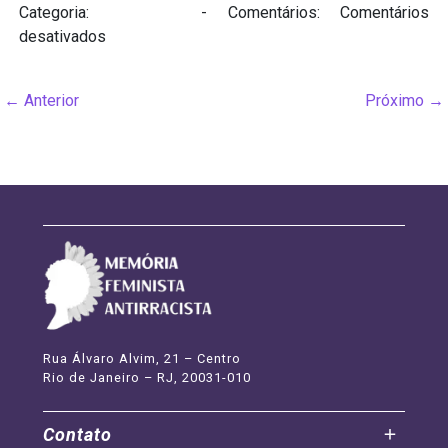
Categoria:
Biografias
- Comentários:
Comentários
em
desativados
Maria
de
←
Anterior
Próximo
→
Lourdes
Lima
Soares
Tupinambá
(Desconhecida
–
atualmente)
Rua Álvaro Alvim, 21 – Centro
Rio de Janeiro – RJ, 20031-010
Contato