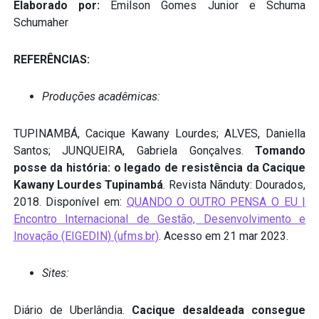
Elaborado por:
Emilson Gomes Junior e Schuma
Schumaher
REFERÊNCIAS:
Produções acadêmicas:
TUPINAMBÁ, Cacique Kawany Lourdes; ALVES, Daniella
Santos; JUNQUEIRA, Gabriela Gonçalves.
Tomando
posse da história: o legado de resistência da Cacique
Kawany Lourdes Tupinambá
. Revista Nãnduty: Dourados,
2018. Disponível em:
QUANDO O OUTRO PENSA O EU |
Encontro Internacional de Gestão, Desenvolvimento e
Inovação (EIGEDIN) (ufms.br)
. Acesso em 21 mar 2023.
Sites:
Diário de Uberlândia.
Cacique desaldeada consegue