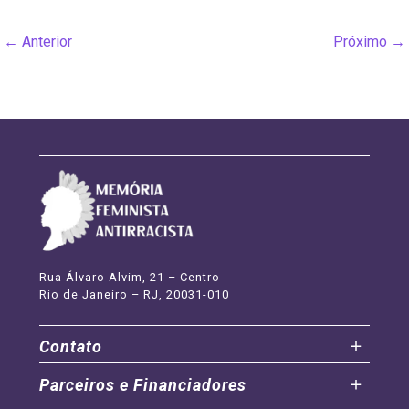
A
segunda
←
Anterior
Próximo
→
onda
feminista
no
Brasil
Rua Álvaro Alvim, 21 – Centro
Rio de Janeiro – RJ, 20031-010
Contato
Parceiros e Financiadores