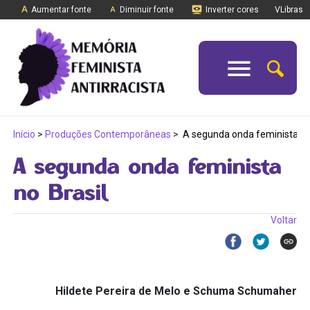
Aumentar fonte
Diminuir fonte
Inverter cores
VLibras
Início
>
Produções Contemporâneas
>
A segunda onda feminista no 
A segunda onda feminista
no Brasil
Voltar
Hildete Pereira de Melo e Schuma Schumaher