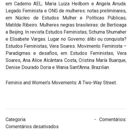
em Caderno AEL; Maria Luiza Heilborn e Angela Arruda.
Legado Feminista e ONG de mulheres: notas preliminares,
em Núcleo de Estudos Mulher e Políticas Públicas;
Matilde Ribeiro. Mulheres negras brasileiras: de Bertioaga
a Beijing. In revista Estudos Feministas; Schuma Shumaher
e Elisabete Vargas. Lugar no Governo: álibi ou conquista?
Estudos Feministas; Vera Soares. Movimento Feminista –
Paradigmas e desafios, em Estudos Feministas; Vera
Soares, Ana Alice Alcântara Costa, Cristina María Buarque,
Denise Dourado Doria e Wania Sant’Anna. Brazilian
Feminis and Women’s Movements: A Two-Way Street.
Categoria:
Produções Contemporâneas
- Comentários:
em
Comentários desativados