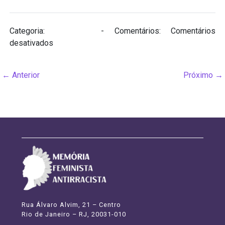
Categoria:
Biografias
- Comentários:
Comentários
em
desativados
Chu
Ming
←
Anterior
Próximo
→
Silveira
(1941
–
1997)
Rua Álvaro Alvim, 21 – Centro
Rio de Janeiro – RJ, 20031-010