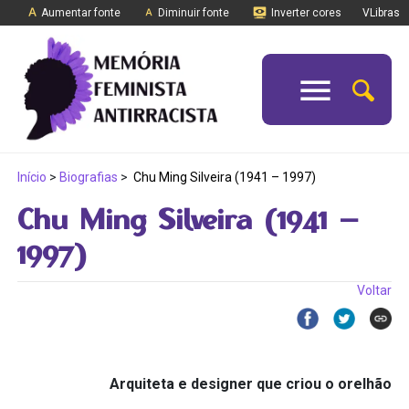
Aumentar fonte
Diminuir fonte
Inverter cores
VLibras
Início
>
Biografias
>
Chu Ming Silveira (1941 – 1997)
Chu Ming Silveira (1941 –
1997)
Voltar
Arquiteta e designer que criou o orelhão