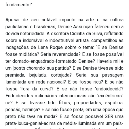
fundamento!”
Apesar de seu notável impacto na arte e na cultura
paulistanas e brasileiras, Denise Assunção faleceu sem a
devida notoriedade. A escritora Cidinha da Silva, refletindo
sobre a indomável e indestrutível artista, compartilhou as
indagações de Lena Roque sobre o tema: “E se Denise
fosse midiática? Seria reverenciada? E se fosse possível
ter domado-enquadrado-formatado Denise? Haveria mil e
um ‘posts chorando’ sua partida? E se Denise tivesse sido
premiada, bajulada, cortejada? Seria sua passagem
lamentada em rede nacional? E se fosse rica? E se não
fosse ‘fora da curva’? E se não fosse ‘endoidecida’?
Endoidecidos milionários internacionais são ‘excêntricos’,
né? E se tivesse tido filhos, propriedades, espólios,
pensão, herança? E se não fosse preta, em uma época que
preto não tava na moda? E se fosse possível SER uma
preta-louca-genial-acima da média-iluminada em um país-