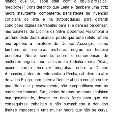
mundo que SÓ sabe lidar com o óbvio-prosaico-
medíocre?” Considerando que Lena é “também uma atriz
negra insurgente, combatente, persistente na invenção
cotidiana da arte e na autoprodução para garantir
condições dignas de trabalho para si e para as parcerias”,
nas palavras de Cidinha da Silva, podemos vislumbrar a
profundidade desta análise, posto que este relato reflete
não apenas a trajetória de Denise Assunção, como
também de inúmeras mulheres negras da história
brasileira. Neste sentido, sobre a compreensão de
mulheres negras sobre suas irmãs, Cidinha afirma: “Aliás,
quando forem escrever biografias sobre a Denise
Assunção, tratem de entrevistar a Penha, cabeleireira afro
do velho Bixiga, com quem a Denise abria o coração sobre
questões que, provavelmente, não compartilhava com as
amizades brancas. Sim, várias dessas pessoas acolhiam
sua genialidade, devem ter dado força para que ela
conseguisse trabalhos e não sucumbisse à dor dos
limites impostos a uma mulher negra que não se curva,