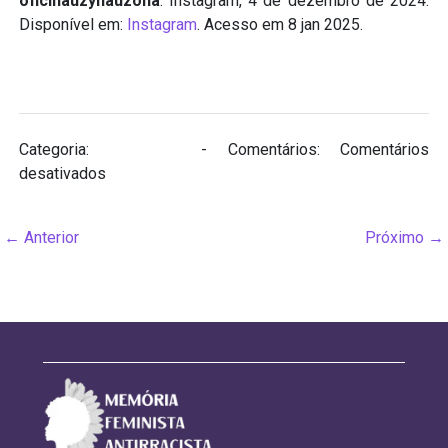
oficinauzynauzona
. Instagram, 4 de dezembro de 2024.
Disponível em:
Instagram
. Acesso em 8 jan 2025.
Categoria:
Biografias
- Comentários:
Comentários
em
desativados
Denise
Assunção
←
Anterior
Próximo
→
(1956
–
2024)