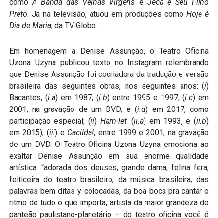
como
A Banda das Velhas Virgens
e
Jeca e Seu Filho
Preto
. Já na televisão, atuou em produções como
Hoje é
Dia de Maria
, da TV Globo.
Em homenagem a Denise Assunção, o Teatro Oficina
Uzona Uzyna publicou texto no Instagram relembrando
que Denise Assunção foi cocriadora da tradução e versão
brasileira das seguintes obras, nos seguintes anos: (
i
)
Bacantes, (
i.a
) em 1987, (
i.b
) entre 1995 e 1997, (
i.c
) em
2001, na gravação de um DVD, e (
i.d
) em 2017, como
participação especial; (
ii
)
Ham-let
, (
ii.a
) em 1993, e (
ii.b
)
em 2015), (
iii
) e
Cacilda!
, entre 1999 e 2001, na gravação
de um DVD. O Teatro Oficina Uzona Uzyna emociona ao
exaltar Denise Assunção em sua enorme qualidade
artística: “adorada dos deuses, grande dama, felina fera,
feiticeira do teatro brasileiro, da música brasileira, das
palavras bem ditas y colocadas, da boa boca pra cantar o
ritmo de tudo o que importa, artista da maior grandeza do
panteão paulistano-planetário – do teatro oficina você é