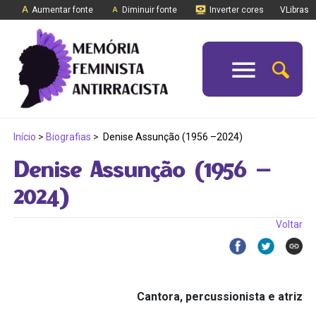
Aumentar fonte
Diminuir fonte
Inverter cores
VLibras
Início
>
Biografias
>
Denise Assunção (1956 –2024)
Denise Assunção (1956 –
2024)
Voltar
Cantora, percussionista e atriz