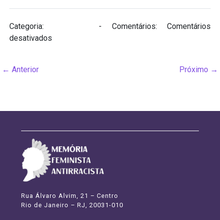
Categoria:
Biografias
- Comentários:
Comentários
em
desativados
Mãe
Menininha
←
Anterior
Próximo
→
do
Gantois
(1894
–
1986)
Rua Álvaro Alvim, 21 – Centro
Rio de Janeiro – RJ, 20031-010